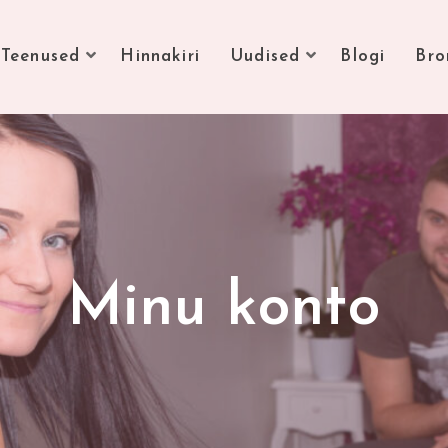
Teenused
Hinnakiri
Uudised
Blogi
Bro
Minu konto