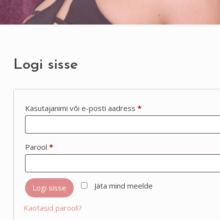
Logi sisse
Nõutud
Kasutajanimi või e-posti aadress
*
Nõutud
Parool
*
Jäta mind meelde
Logi sisse
Kaotasid parooli?