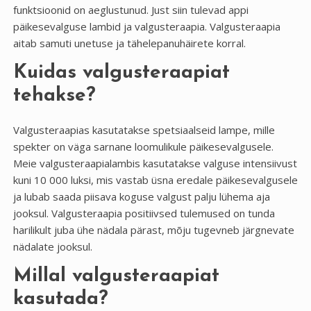
funktsioonid on aeglustunud. Just siin tulevad appi
päikesevalguse lambid ja valgusteraapia. Valgusteraapia
aitab samuti unetuse ja tähelepanuhäirete korral.
Kuidas valgusteraapiat
tehakse?
Valgusteraapias kasutatakse spetsiaalseid lampe, mille
spekter on väga sarnane loomulikule päikesevalgusele.
Meie valgusteraapialambis kasutatakse valguse intensiivust
kuni 10 000 luksi, mis vastab üsna eredale päikesevalgusele
ja lubab saada piisava koguse valgust palju lühema aja
jooksul. Valgusteraapia positiivsed tulemused on tunda
harilikult juba ühe nädala pärast, mõju tugevneb järgnevate
nädalate jooksul.
Millal valgusteraapiat
kasutada?