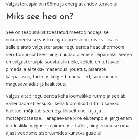
Valgusteraapia on rõõmu ja energiat andev teraapia!
Miks see hea on?
See on teaduslikult tõestatud meetod hooajalise
nukrameelsuse vastu ning depressiooni raviks. Lisaks
sellele aitab valgusteraapia reguleerida heaoluhormooni
serotoniini sünteesi ning muudab olemise reipamaks. Seega
on valgusteraapia soovituslik neile, kellele on tuttavad
pimedal ajal tekkiv masendus, jõuetus, pisarate
käepärasus, tüdimus kõigest, unehäired, suurenenud
magusavajadus ja kaalutõus.
Valgus aitab reguleerida keha loomulikke rütme ja seeläbi
vähendada stressi. Kui keha loomulikud rütmid saavad
häiritud, mõjutab see negatiivselt und, tuju ja
mõtteprotsesse. Tänapäevane kiire elutempo ei järgi enam
looduslikku valguse ja pimeduse tsüklit, ning enamuse oma
ajast veedame siseruumides kunstvalguse all.