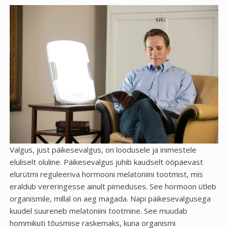
Valgus, just päikesevalgus, on loodusele ja inimestele
eluliselt oluline. Päikesevalgus juhib kaudselt ööpäevast
elurütmi reguleeriva hormooni melatoniini tootmist, mis
eraldub vereringesse ainult pimeduses. See hormoon ütleb
organismile, millal on aeg magada. Napi päikesevalgusega
kuudel suureneb melatoniini tootmine. See muudab
hommikuti tõusmise raskemaks, kuna organismi