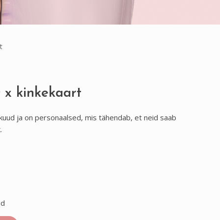
t
 x kinkekaart
 kuud ja on personaalsed, mis tähendab, et neid saab
.
ed