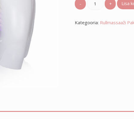
Rullmassaaži
Lisa k
10x
kaart
Kategooria:
kogus
Rullmassaaži Pak