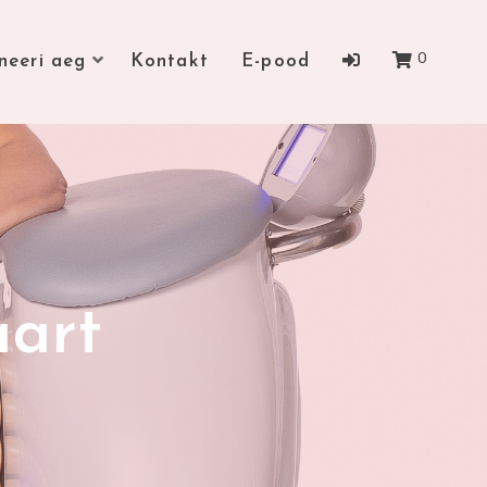
0
neeri aeg
Kontakt
E-pood
aart