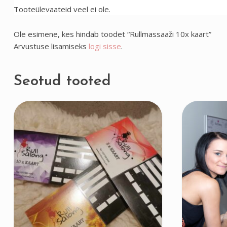
Tooteülevaateid veel ei ole.
Ole esimene, kes hindab toodet “Rullmassaaži 10x kaart”
Arvustuse lisamiseks
logi sisse
.
Seotud tooted