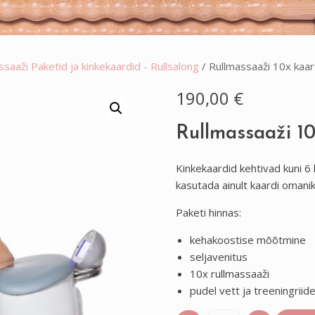
ssaaži Paketid ja kinkekaardid - Rullsalong
/ Rullmassaaži 10x kaar
190,00
€
Rullmassaaži 10
Kinkekaardid kehtivad kuni 6
kasutada ainult kaardi omanik
Paketi hinnas:
kehakoostise mõõtmine
seljavenitus
10x rullmassaaži
pudel vett ja treeningriid