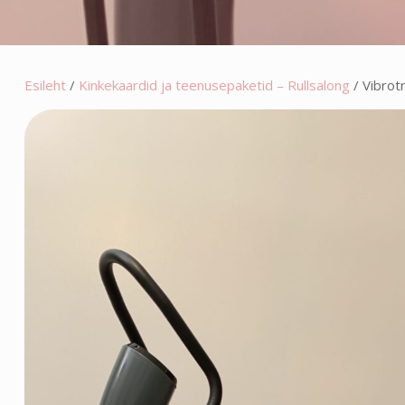
Esileht
/
Kinkekaardid ja teenusepaketid – Rullsalong
/ Vibrot