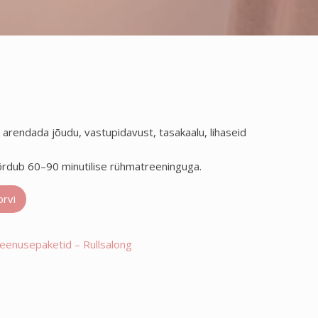
 arendada jõudu, vastupidavust, tasakaalu, lihaseid
võrdub 60–90 minutilise rühmatreeninguga.
orvi
teenusepaketid – Rullsalong