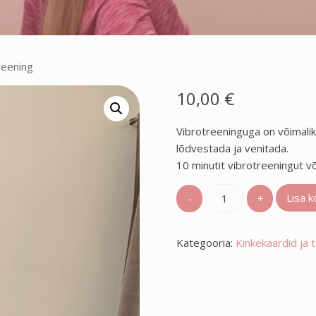
reening
10,00
€
Vibrotreeninguga on võimalik
lõdvestada ja venitada.
10 minutit vibrotreeningut 
Vibrotreening
Lisa k
kogus
Kategooria:
Kinkekaardid ja 