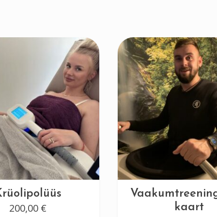
Krüolipolüüs
Vaakumtreening
200,00
€
kaart