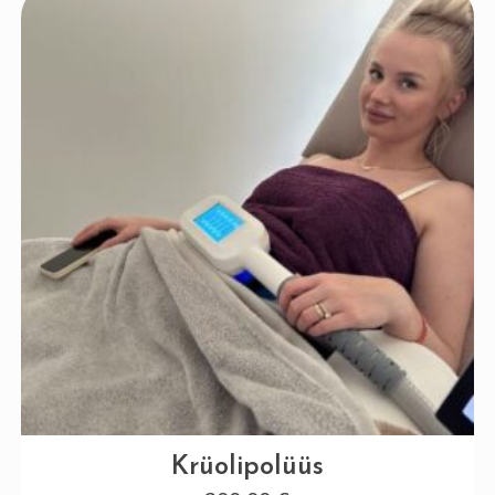
Krüolipolüüs