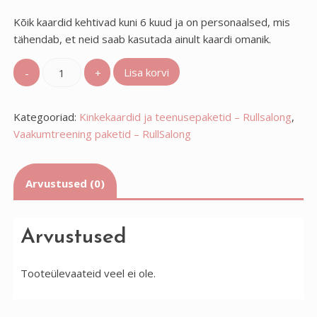
Kõik kaardid kehtivad kuni 6 kuud ja on personaalsed, mis
tähendab, et neid saab kasutada ainult kaardi omanik.
Vaakumtreeningu
Lisa korvi
10x
kaart
Kategooriad:
kogus
Kinkekaardid ja teenusepaketid – Rullsalong
,
Vaakumtreening paketid – RullSalong
Arvustused (0)
Arvustused
Tooteülevaateid veel ei ole.