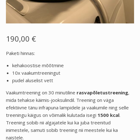
190,00
€
Paketi hinnas:
kehakoostise mõõtmine
10x vaakumtreeningut
pudel aluselist vett
Vaakumtreening on 30 minutiline
rasvapõletustreening
,
mida tehakse käimis-jooksulindil. Treening on väga
efektiivne tänu infrapuna lampidele ja vaakumile ning selle
treeningu käigus on võimalik kulutada isegi
1500 kcal
.
Treening sobib nii algajatele kui ka juba treenitud
inimestele, samuti sobib treening nii meestele kui ka
naistele.