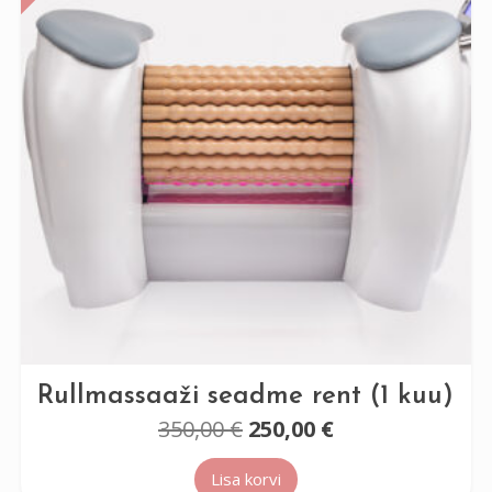
Rullmassaaži seadme rent (1 kuu)
Algne
Praegune
350,00
€
250,00
€
hind
hind
Lisa korvi