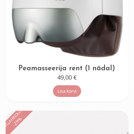
Peamasseerija rent (1 nädal)
49,00
€
Lisa korvi
ALLAHINDLUS!
-29%