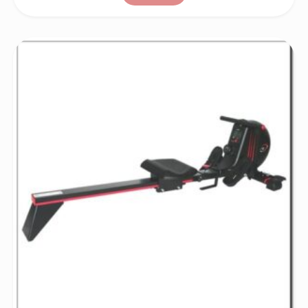
oli:
on:
350,00 €.
250,00 €.