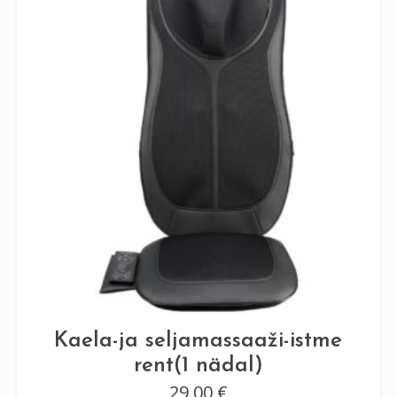
Kaela-ja seljamassaaži-istme
rent(1 nädal)
29,00
€