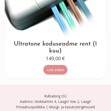
Ultratone koduseadme rent (1
kuu)
149,00
€
Loe edasi
Rullsalong OÜ
Aadress: Veskitammi 4, Laagri/ Vae 2, Laagri
Privaatsuspoliitika |
Müügi- ja kasutustingimused