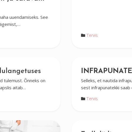
 naha uuendamiseks. See
anägemist,…
Tervis
lulangetuses
INFRAPUNATE
tud tulemust. Õnneks on
Selleks, et nautida infr
pslis aitab…
sest infrapunatekki saab
Tervis