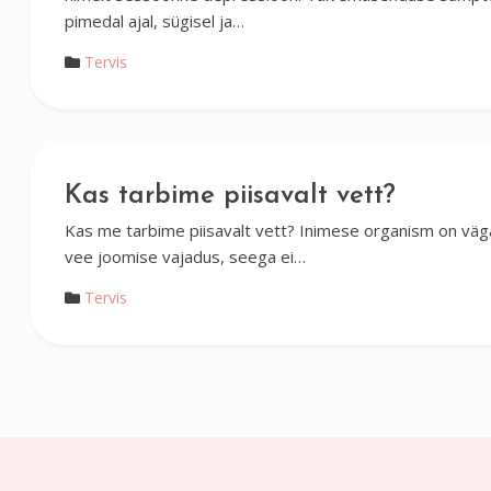
pimedal ajal, sügisel ja…
Tervis
Kas tarbime piisavalt vett?
Kas me tarbime piisavalt vett? Inimese organism on väga 
vee joomise vajadus, seega ei…
Tervis
Posts
pagination