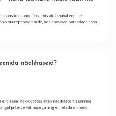
husamaid näohooldusi, mis aitab nahal end ise
obib suurepäraselt neile, kes soovivad parandada naha…
reenida näolihaseid?
id ei treeni? Kokkuvõttes aitab näolihaste treenimine
 pingul ja terve välimusega ning ennetada mitmeid…