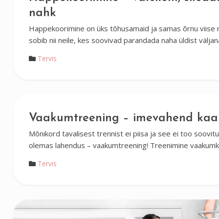
nahk
Happekoorimine on üks tõhusamaid ja samas õrnu viise
sobib nii neile, kes soovivad parandada naha üldist välj
Tervis
Vaakumtreening – imevahend kaa
Mõnikord tavalisest trennist ei piisa ja see ei too soovi
olemas lahendus – vaakumtreening! Treenimine vaakumka
Tervis