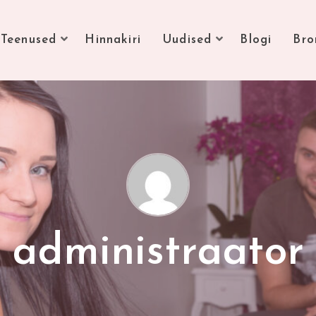
Teenused
Hinnakiri
Uudised
Blogi
Bro
administraator