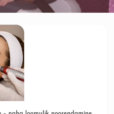
e – naha loomulik noorendamine