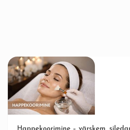
Happekoorimine – värskem, siled