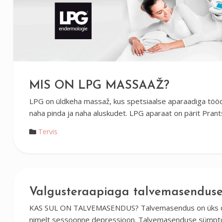
MIS ON LPG MASSAAŽ?
LPG on üldkeha massaž, kus spetsiaalse aparaadiga tööd
naha pinda ja naha aluskudet. LPG aparaat on pärit Pran
Tervis
Valgusteraapiaga talvemasenduse
KAS SUL ON TALVEMASENDUS? Talvemasendus on üks d
nimelt sessoonne depressioon. Talvemasenduse sümptom