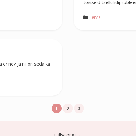
tõsiseid tselluliidiprobl
Tervis
erinev ja nii on seda ka
1
2
Rullsalong OÜ