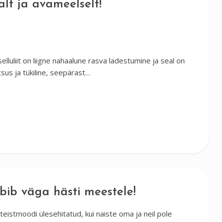
salt ja avameelselt!
Tselluliit on liigne nahaalune rasva ladestumine ja seal on
tsus ja tükiline, seepärast…
bib väga hästi meestele!
teistmoodi ülesehitatud, kui naiste oma ja neil pole