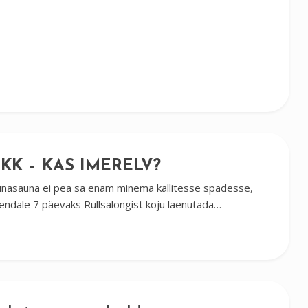
KK – KAS IMERELV?
apunasauna ei pea sa enam minema kallitesse spadesse,
 endale 7 päevaks Rullsalongist koju laenutada…