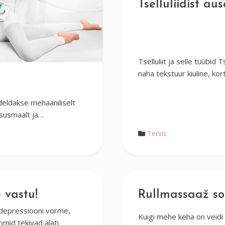
Tselluliidist au
Tselluliit ja selle tüübid 
naha tekstuur kiuline, kor
eldakse mehaaniliselt
tsusmaalt ja…
Tervis
 vastu!
Rullmassaaž so
epressiooni vorme,
Kuigi mehe keha on veidi 
id tekivad alati