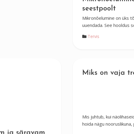
seestpoolt
Mikronõelumine on üks tõ
uuendada. See hooldus s
Tervis
Miks on vaja t
Mis juhtub, kui näolihase
hoida nägu nooruslikuna,
am ja säravam